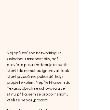
Nejlepší způsob networkingu? 
Ovládnout místnost dřív, než 
otevřete pusu. Potřebujete outfit, 
který lidé nemohou ignorovat, look, 
který je zasáhne pokaždé, když 
projdete kolem. Nepřiletěla jsem do 
Texasu, abych se schovávala ve 
stínu; přišla jsem se propojit s lidmi, 
kteří se nebojí „prodat“.