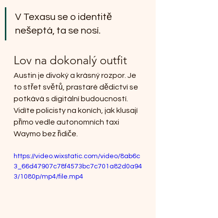
V Texasu se o identitě 
nešeptá, ta se nosí.
Lov na dokonalý outfit
Austin je divoký a krásný rozpor. Je 
to střet světů, prastaré dědictví se 
potkává s digitální budoucností. 
Vidíte policisty na koních, jak klusají 
přímo vedle autonomních taxi 
Waymo bez řidiče.
https://video.wixstatic.com/video/8ab6c
3_66d47907c78f4573bc7c701a82d0a94
3/1080p/mp4/file.mp4