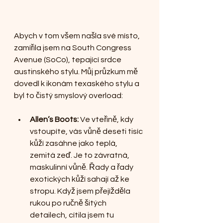
Abych v tom všem našla své místo, 
zamířila jsem na South Congress 
Avenue (SoCo), tepající srdce 
austinského stylu. Můj průzkum mě 
dovedl k ikonám texaského stylu a 
byl to čistý smyslový overload:
Allen’s Boots:
 Ve vteřině, kdy 
vstoupíte, vás vůně deseti tisíc 
kůží zasáhne jako teplá, 
zemitá zeď. Je to závratná, 
maskulinní vůně. Řady a řady 
exotických kůží sahají až ke 
stropu. Když jsem přejížděla 
rukou po ručně šitých 
detailech, cítila jsem tu 