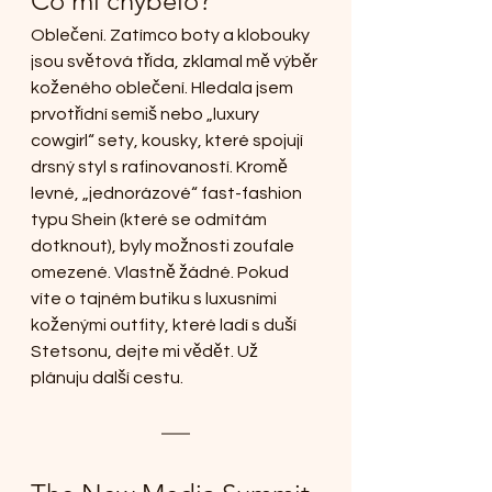
Co mi chybělo? 
Oblečení. Zatímco boty a klobouky 
jsou světová třída, zklamal mě výběr 
koženého oblečení. Hledala jsem 
prvotřídní semiš nebo „luxury 
cowgirl“ sety, kousky, které spojují 
drsný styl s rafinovaností. Kromě 
levné, „jednorázové“ fast-fashion 
typu Shein (které se odmítám 
dotknout), byly možnosti zoufale 
omezené. Vlastně žádné. Pokud 
víte o tajném butiku s luxusními 
koženými outfity, které ladí s duší 
Stetsonu, dejte mi vědět. Už 
plánuju další cestu.