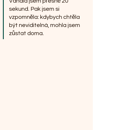
Váhala jsem přesně 20 
sekund. Pak jsem si 
vzpomněla: kdybych chtěla 
být neviditelná, mohla jsem 
zůstat doma.