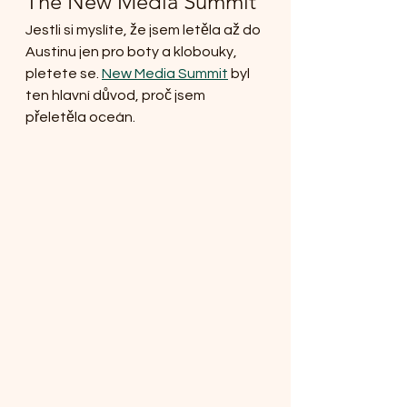
The New Media Summit
Jestli si myslíte, že jsem letěla až do 
Austinu jen pro boty a klobouky, 
pletete se. 
New Media Summit
 byl 
ten hlavní důvod, proč jsem 
přeletěla oceán.