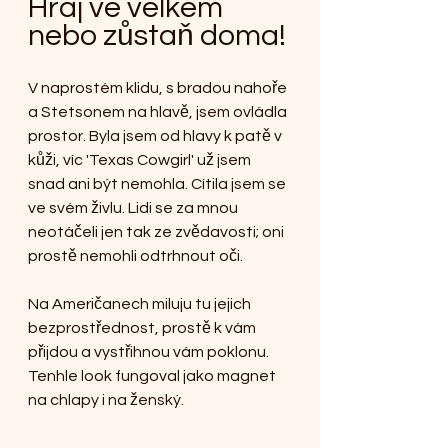
Hraj ve velkém  
nebo zůstaň doma!
V naprostém klidu, s bradou nahoře 
a Stetsonem na hlavě, jsem ovládla 
prostor. Byla jsem od hlavy k patě v 
kůži, víc 'Texas Cowgirl' už jsem 
snad ani být nemohla. Cítila jsem se 
ve svém živlu. Lidi se za mnou 
neotáčeli jen tak ze zvědavosti; oni 
prostě nemohli odtrhnout oči.
Na Američanech miluju tu jejich 
bezprostřednost, prostě k vám 
přijdou a vystřihnou vám poklonu. 
Tenhle look fungoval jako magnet 
na chlapy i na ženský.