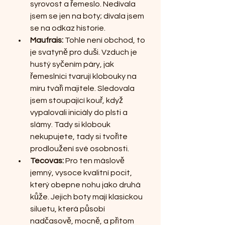
syrovost a řemeslo. Nedívala 
jsem se jen na boty; dívala jsem 
se na odkaz historie.
Maufrais:
 Tohle není obchod, to 
je svatyně pro duši. Vzduch je 
hustý syčením páry, jak 
řemeslníci tvarují klobouky na 
míru tváři majitele. Sledovala 
jsem stoupající kouř, když 
vypalovali iniciály do plsti a 
slámy. Tady si klobouk 
nekupujete, tady si tvoříte 
prodloužení své osobnosti.
Tecovas:
 Pro ten máslově 
jemný, vysoce kvalitní pocit, 
který obepne nohu jako druhá 
kůže. Jejich boty mají klasickou 
siluetu, která působí 
nadčasově, mocně, a přitom 