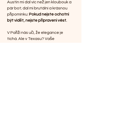
Austin mi dal víc než jen kloubouk a 
pár bot; dal mi brutální a krásnou 
připomínku: 
Pokud nejste ochotni 
být vidět, nejste připraveni vést.
V Paříži nás učí, že elegance je 
tichá. Ale v Texasu? Vaše 
přítomnost je vaše síla. Vstoupit na 
summit v kůži od hlavy až k patě 
nebylo jen o módě, bylo to o 
frekvenci. Když jsem zvolila ten 
„odvážný“ outfit místo toho 
„bezpečného“, vyslala jsem světu 
jasný signál, kdo jsem a za čím si 
stojím.
Pravda je taková: Nemůžete 
znovu zažehnout jiskru ve 