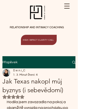
RELATIONSHIP AND INTIMACY COACHING
HIGH-IMPACT CLARITY CALL
Příspěvek
D.e.n.i_C
1. 3.
Minut čtení: 4
Jak Texas nakopl můj
byznys (i sebevědomí)
Hodnoceno NaN z 5 hvězdiček.
Hodila jsem zavazadla na pokoj a 
okamžitě vyrazila na procházku po 