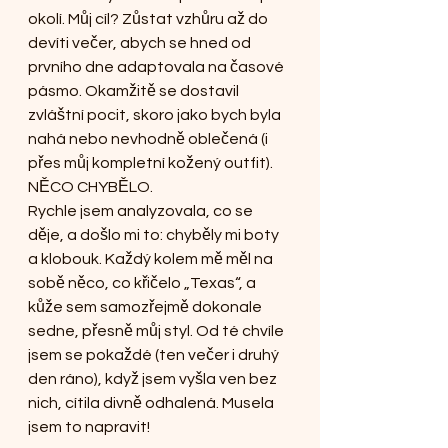
okolí. Můj cíl? Zůstat vzhůru až do 
devíti večer, abych se hned od 
prvního dne adaptovala na časové 
pásmo. Okamžitě se dostavil 
zvláštní pocit, skoro jako bych byla 
nahá nebo nevhodně oblečená (i 
přes můj kompletní kožený outfit). 
NĚCO CHYBĚLO.
Rychle jsem analyzovala, co se 
děje, a došlo mi to: chyběly mi boty 
a klobouk. Každý kolem mě měl na 
sobě něco, co křičelo „Texas“, a 
kůže sem samozřejmě dokonale 
sedne, přesně můj styl. Od té chvíle 
jsem se pokaždé (ten večer i druhý 
den ráno), když jsem vyšla ven bez 
nich, cítila divně odhalená. Musela 
jsem to napravit!