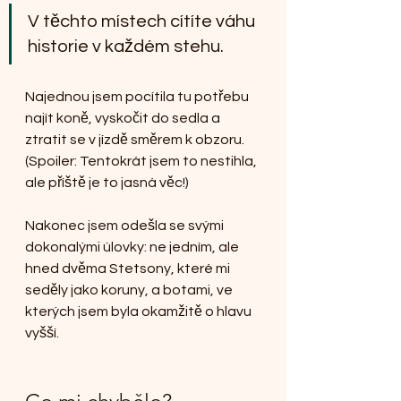
V těchto místech cítíte váhu 
historie v každém stehu.
Najednou jsem pocítila tu potřebu 
najít koně, vyskočit do sedla a 
ztratit se v jízdě směrem k obzoru. 
(Spoiler: Tentokrát jsem to nestihla, 
ale příště je to jasná věc!)
Nakonec jsem odešla se svými 
dokonalými úlovky: ne jedním, ale 
hned dvěma Stetsony, které mi 
seděly jako koruny, a botami, ve 
kterých jsem byla okamžitě o hlavu 
vyšší.